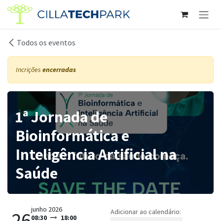
Pular para o conteúdo
Todos os eventos
Incrições
encerradas
1ª Jornada de
Bioinformática e
Inteligência Artificial na
Saúde
junho 2026
Adicionar ao calendário:
26
08:30
18:00