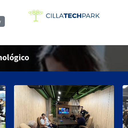
r
vação
Espaço Maker
Serviços
Notícias
Eventos
Oportu
nológico