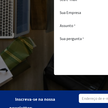
Sua Empresa
Assunto
*
Sua pergunta
*
Inscreva-se na nossa
newsletter: