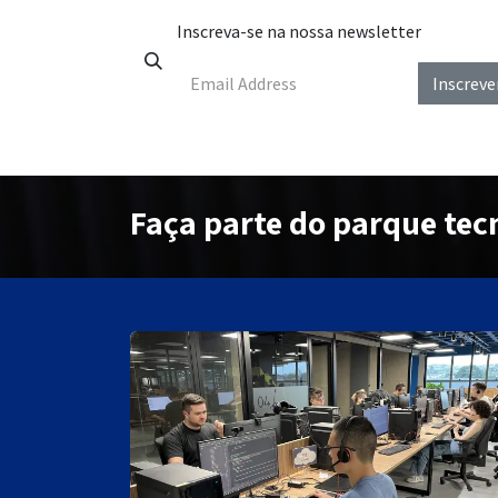
Pular para o conteúdo
Inscreva-se na nossa newsletter
Inscreve
Início
Sobre nós
Empresas
Celeiro de Ino
Faça parte do parque tec