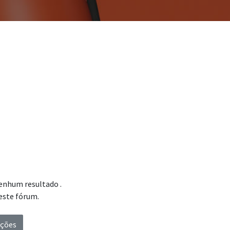
 nenhum resultado
.
este fórum.
ações