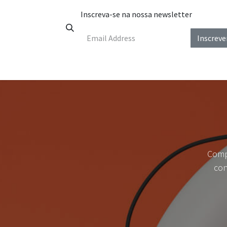
Pular para o conteúdo
Inscreva-se na nossa newsletter
Inscreve
Início
Sobre nós
Empresas
Celeiro de Ino
Compa
con